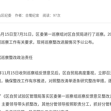
山区纪委
作者：合蜀纪宣
阅读：
97
次
5月15日至7月31日，区委第一巡察组对区自贸局进行了巡察。20
照巡察工作有关要求，现将巡察整改进展情况予以公布。
起巡察整改政治责任
4年11月15日收到巡察组反馈意见后，区自贸局高度重视，立即
组，确保整改工作有序推进，对照整改清单逐条研究整改举措，
了《区自贸试验区管理局落实区委第一巡察组巡察反馈意见整改
，主要领导带头抓整改，其他分管领导按照职责分工，抓好分管