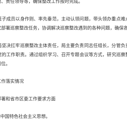
限、责任领导等，确保整改工作按时完成。
班子成员以身作则、率先垂范，主动认领问题，带头领办重点难
究部署巡察整改任务，协调解决巡察整改遇到的各种问题，确保
局坚决扛牢巡察整改主体责任，局主要负责同志任组长，分管负
室的工作职责。通过组织学习、召开专题会议等方式，研究巡察
到位。
工作落实情况
部署和省市区委工作要求方面
代中国特色社会主义
思想。