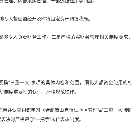
预算管理、内部采购管理、干部选拔任用等制度。
安排专人督促蜀经开及时将固定资产调拨我局。
是安排专人负责财务工作。二是严格落实财务管理相关制度要求
是明确“三重一大”事项的具体内容和范围，细化大额资金使用的
大”制度重要性的认识，严格规范操作。
完善并认真组织学习《合肥蜀山自贸试验区管理局“三重一大”
表决时严格遵守“一把手”末位表态制度。