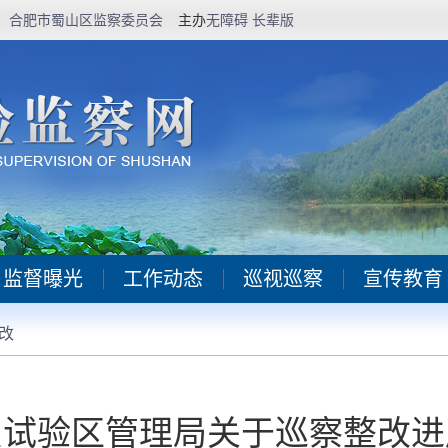
合肥市蜀山区监察委员会
主办
无障碍
长辈版
监督曝光
工作动态
巡视巡察
宣传教育
改
贸试验区管理局关于巡察整改进