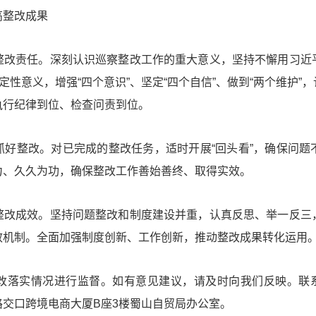
高整改成果
整改责任。深刻认识巡察整改工作的重大意义，坚持不懈用
习近
定性意义，增强“四个意识”、坚定“四个自信”、做到
“两个维护”
，
执行纪律到位、检查问责到位。
抓好整改。对已完成的整改任务，适时开展“回头看”，确保问题
力、久久为功，确保整改工作善始善终、取得实效。
整改成效。坚持问题整改和制度建设并重，认真反思、举一反三
效机制。全面加强制度创新、工作创新，推动整改成果转化运用
落实情况进行监督。如有意见建议，请及时向我们反映。联系方式：0
交口跨境电商大厦B座3楼蜀山自贸局办公室。