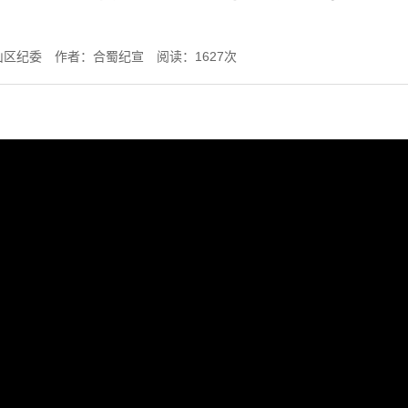
山区纪委
作者：合蜀纪宣
阅读：
1627
次