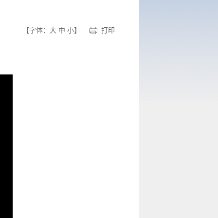
【字体：
大
中
小
】
打印