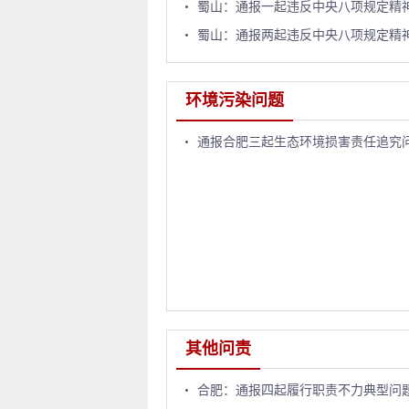
蜀山：通报一起违反中央八项规定精
蜀山：通报两起违反中央八项规定精
环境污染问题
通报合肥三起生态环境损害责任追究
其他问责
合肥：通报四起履行职责不力典型问