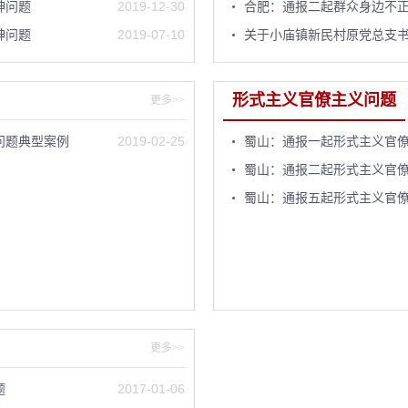
神问题
2019-12-30
合肥：通报二起群众身边不
神问题
2019-07-10
形式主义官僚主义问题
更多>>
问题典型案例
2019-02-25
蜀山：通报一起形式主义官
蜀山：通报二起形式主义官
蜀山：通报五起形式主义官
更多>>
题
2017-01-06