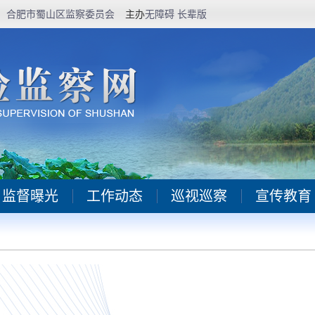
合肥市蜀山区监察委员会
主办
无障碍
长辈版
监督曝光
工作动态
巡视巡察
宣传教育