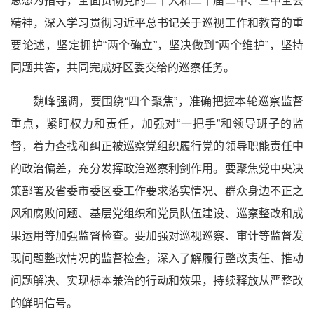
思想为指导，全面贯彻党的二十大和二十届二中、三中全会
精神，深入学习贯彻习
近平
总书记关于巡视工作和教育的重
要论述，坚定拥护
“两个确立”
，坚决做到
“两个维护”
，坚持
同题共答，共同完成好区委交给的巡察任务。
魏峰强调，要围绕“四个聚焦”，准确把握本轮巡察监督
重点，紧盯权力和责任，加强对“一把手”和领导班子的监
督，着力查找和纠正被巡察党组织履行党的领导职能责任中
的政治偏差，充分发挥政治巡察利剑作用。要聚焦党中央决
策部署及省委市委区委工作要求落实情况、群众身边不正之
风和腐败问题、基层党组织和党员队伍建设、巡察整改和成
果运用等加强监督检查。要加强对巡视巡察、审计等监督发
现问题整改情况的监督检查，深入了解履行整改责任、推动
问题解决、实现标本兼治的行动和效果，持续释放从严整改
的鲜明信号。