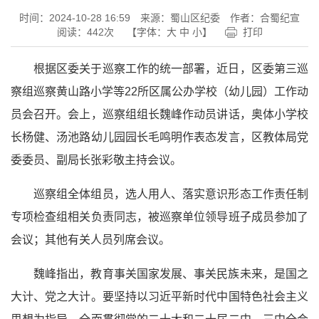
时间：2024-10-28 16:59
来源：蜀山区纪委
作者：合蜀纪宣
阅读：
442
次
【字体：
大
中
小
】
打印
根据区委关于巡察工作的统一部署，近日，区委第三巡
察组巡察黄山路小学等22所区属公办学校（幼儿园）工作动
员会召开。会上，巡察组组长魏峰作动员讲话，奥体小学校
长杨健、汤池路幼儿园园长毛鸣明作表态发言，区教体局党
委委员、副局长张彩敬主持会议。
巡察组全体组员，选人用人、落实意识形态工作责任制
专项检查组相关负责同志，被巡察单位领导班子成员参加了
会议；其他有关人员列席会议。
魏峰指出，教育事关国家发展、事关民族未来，是国之
大计、党之大计。要坚持以习
近平
新时代中国特色社会主义