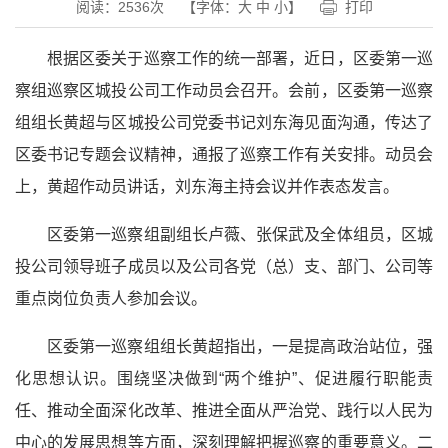
阅读：
2536
次
【字体：
大
中
小
】
打印
根据区委关于巡察工作的统一部署，近日，区委第一巡
察组巡察区城投公司工作动员会召开。会前，区委第一巡察
组组长黄超与区城投公司党委书记刘东海见面沟通，传达了
区委书记专题会议精神，通报了巡察工作有关安排。动员会
上，黄超作动员讲话，刘东海主持会议并作表态发言。
区委第一巡察组副组长卢薇、张保武及全体组员，区城
投公司领导班子成员以及公司各党（总）支、部门、公司等
重点岗位负责人参加会议。
区委第一巡察组组长黄超指出，一是提高政治站位，强
化思想认识。围绕坚决做到
“两个维护”
、促进履行职能责
任、推动全面深化改革、推进全面从严治党、践行以人民为
中心的发展思想等方面，深刻理解把握巡察的重要意义。二