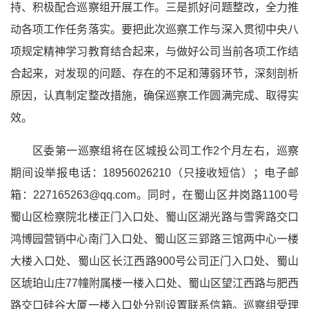
持、积极配合巡察组开展工作。三是抓好问题整改，全力推
动各项工作任务落实。要把此次巡察工作与深入贯彻中央八
项规定精神学习教育结合起来，与做好公司当前各项工作结
合起来，对发现的问题、存在的不足和薄弱环节，深刻剖析
原因，认真制定整改措施，确保巡察工作圆满完成、取得实
效。
区委第一巡察组将在区城投公司工作2个月左右，巡察
期间设举报电话：18956026210（只接收短信）；电子邮
箱：227165263@qq.com。同时，在蜀山区井岗路1100号
蜀山区检察院北楼正门入口处、蜀山区湖光路与雪霁路交口
鸿博园营销中心南门入口处、蜀山区三郢路三馆两中心一楼
大楼入口处、蜀山区长江西路900号公司正门入口处、蜀山
区琥珀山庄77幢附属楼一楼入口处、蜀山区望江西路与肥西
路交口硅谷大厦一楼入口处分别设置联系信箱。巡察组受理