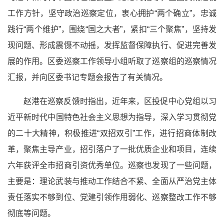
工作方针，坚守政治巡察定位，衷心拥护“两个确立”，忠诚
践行“两个维护”，围绕“国之大者”，紧扣“三个聚焦”，坚持发
现问题、形成震慑不动摇，发挥监督保障执行、促进完善发
展的作用。区委巡察工作领导小组听取了巡察组的巡察情况
汇报，并向区委书记专题会报告了有关情况。
赵港在巡察反馈时指出，近年来，区投促中心党组以习
近平
新时代
中国特色社会主义思想
为指导，深入学习贯彻党
的
二十大精神
，积极推进“双招双引”工作，进行招商体制改
革，聚焦主导产业，招引落户了一批优质企业和项目，连续
六年获评全市招商引资优秀单位。巡察也发现了一些问题，
主要是：理论武装与推动工作结合不紧、全面从严治党主体
责任落实不够到位、党建引领作用弱化、巡察整改工作不够
彻底等问题。