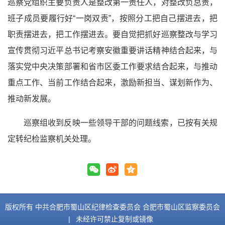
巡察党组织主要负责人是整改第一责任人，对整改负总责，
班子成员要履行好“一岗双责”，按照分工把自己摆进去，把
职责摆进去，把工作摆进去。要自觉把抓好巡察整改与学习
宣传贯彻习
近平
总书记考察安徽重要讲话精神结合起来，与
落实党中央决策部署和省市区委工作要求结合起来，与推动
重点工作、当前工作结合起来，激励新担当、谋划新作为、
推动新发展。
巡察组收到反映一些领导干部的问题线索，已按有关规
定转纪检监察机关处理。
版权所有 中共合肥市蜀山区纪律检查委员会 合肥市蜀山区监察委员会
|
未经许可禁止复制或镜像