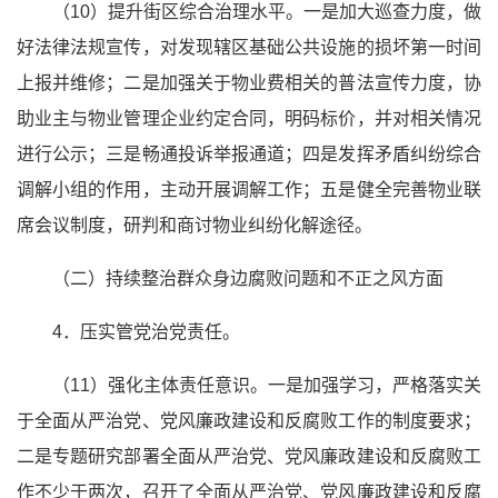
（10）提升街区综合治理水平。一是加大巡查力度，做
好法律法规宣传，对发现辖区基础公共设施的损坏第一时间
上报并维修；二是加强关于物业费相关的普法宣传力度，协
助业主与物业管理企业约定合同，明码标价，并对相关情况
进行公示；三是畅通投诉举报通道；四是发挥矛盾纠纷综合
调解小组的作用，主动开展调解工作；五是健全完善物业联
席会议制度，研判和商讨物业纠纷化解
途径
。
（二）持续整治群众身边腐败问题和不正之风方面
4．压实管党治党责任。
（11）强化主体责任意识。一是加强学习，严格落实关
于全面
从严治党
、党风廉政建设和反腐败工作的制度要求；
二是专题研究部署全面
从严治党
、党风廉政建设和反腐败工
作不少于两次，召开了全面
从严治党
、党风廉政建设和反腐