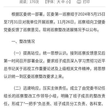
阅读：
170
次
【字体：
大
中
小
】
打印
根据区委统一部署，区委第一巡察组于2024年5月15日
至7月31日对我单位开展巡察。11月26日，巡察组向卫健委
党委反馈了巡察意见，现将巡察整改进展情况予以公布。
一、整改情况
（一）提高站位，统一思想认识。接到巡察反馈意见后
第一时间召开部署会议，要求班子成员深入学习贯彻
习近
平
总书记
关于巡视工作重要论述及上级相关文件精神，将思想
认识统一到区委巡察整改要求上来。
（二）迅速响应，压实主体责任。成立了由党委书记任
组长的巡察整改工作领导小组，明确了班子成员的整改责
任，形成了“一把手”负总责、班子成员分工负责、各科室、