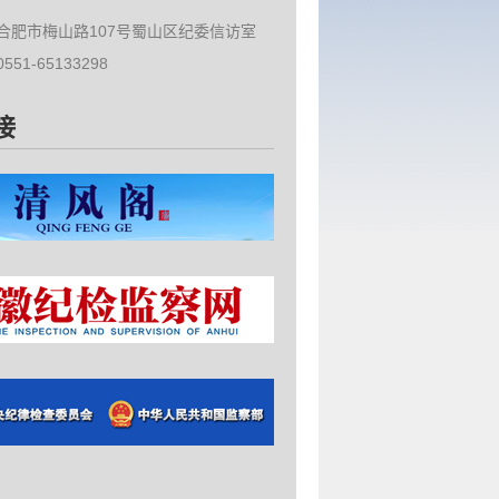
合肥市梅山路107号蜀山区纪委信访室
51-65133298
接