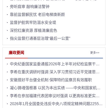
旁听庭审 敲响廉洁警钟
靠前监督解民忧 老旧电梯焕新颜
监督护航筑牢防溺水安全堤
深挖红廉资源 厚植清廉底色
指尖监督打通基层治理“最后一公里”
廉政要闻
更多>>
中央纪委国家监委通报2026年上半年​对纪检监察干部监督检查审查调查情况
李希在重庆调研时强调 深入学习贯彻习近平党建思想 以更高标准更实举措做好纪检监察各项工作
安徽搭好平台健全机制 保障特约监察员有效履职
凝心铸魂强根基 以民为本出实绩 ——中央和国家机关、人民团体扎实开展树立和践行正确政绩观学习教育
李希在参加福建代表团审议时强调 以更高标准更实举措推进全面从严治党 服务保障“十五五”开好局起好步
2026年1月全国查处违反中央八项规定精神问题22554起